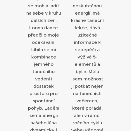
se mohla ladit
neskutečnou
na sebe v kruhu
energií, má
dalších žen.
krásné taneční
Loona dance
lekce, dává
předčilo moje
užitečné
očekávání.
informace k
Líbila se mi
sebepéči a
kombinace
výživě 5-
jemného
elementů a
tanečního
bylin. Měla
vedení i
jsem možnost
dostatek
ji potkat nejen
prostoru pro
na tanečních
spontánní
večerech,
pohyb. Ladění
které pořádá,
se na energii
ale i v rámci
našeho lůna
ročního cyklu
dynamicky, i
Sebe-Vědomá