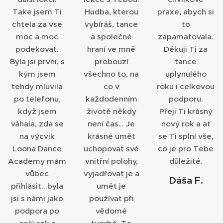
Take jsem Ti
Hudba, kterou
praxe, abych si
chtela za vse
vybíráš, tance
to
moc a moc
a společné
zapamatovala.
podekovat.
hraní ve mně
Děkuji Ti za
Byla jsi první, s
probouzí
tance
kým jsem
všechno to, na
uplynulého
tehdy mluvila
co v
roku i celkovou
po telefonu,
každodenním
podporu.
když jsem
životě někdy
Přeji Ti krásný
váhala, zda se
není čas… Je
nový rok a ať
na výcvik
krásné umět
se Ti splní vše,
Loona Dance
uchopovat své
co je pro Tebe
Academy mám
vnitřní polohy,
důležité.
vůbec
vyjadřovat je a
Dáša F.
přihlásit...byla
umět je
jsi s námi jako
používat při
podpora po
vědomé