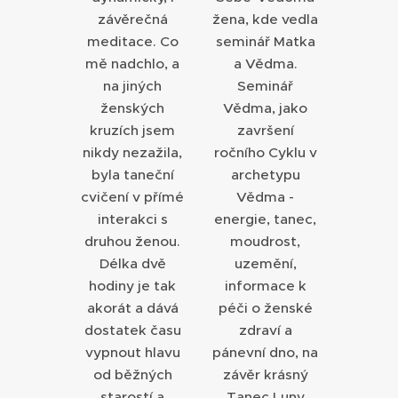
závěrečná
žena, kde vedla
meditace. Co
seminář Matka
mě nadchlo, a
a Vědma.
na jiných
Seminář
ženských
Vědma, jako
kruzích jsem
završení
nikdy nezažila,
ročního Cyklu v
byla taneční
archetypu
cvičení v přímé
Vědma -
interakci s
energie, tanec,
druhou ženou.
moudrost,
Délka dvě
uzemění,
hodiny je tak
informace k
akorát a dává
péči o ženské
dostatek času
zdraví a
vypnout hlavu
pánevní dno, na
od běžných
závěr krásný
starostí a
Tanec Luny