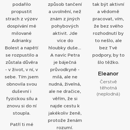
podařilo
způsob tančení
tak být aktivní
propustit
a uvolnění, než
a vědomě
strach z výzev
znám z jiných
pracovat, vím,
dospívání mé
pohybových
že bez svého
milované
aktivit. Jde
rozhodnutí by
Adrianky.
více do
to nešlo, ale
Bolest a napětí
hloubky duše...
bez Tvé
se rozpustilo a
A navíc Petra
podpory, by to
zůstala důvěra
je báječná
šlo těžko.
- v život, v ní, v
průvodkyně -
Eleanor
sebe. Tím jsem
milá, ale ne
Čerstvě
obnovila svou
nudná, živelná,
těhotná
duševní i
ale ne dračice,
(neplodná)
fyzickou sílu a
věřím, že si
znovu si do ní
najde cestu k
stoupla.
jakékoliv ženě,
protože ženám
Patří ti mé
rozumí.