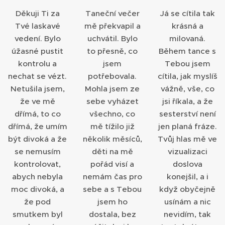
Děkuji Ti za
Taneční večer
Já se cítila tak
Tvé laskavé
mě překvapil a
krásná a
vedení. Bylo
uchvátil. Bylo
milovaná.
úžasné pustit
to přesně, co
Během tance s
kontrolu a
jsem
Tebou jsem
nechat se vézt.
potřebovala.
cítila, jak myslíš
Netušila jsem,
Mohla jsem ze
vážně, vše, co
že ve mě
sebe vyházet
jsi říkala, a že
dřímá, to co
všechno, co
sesterství není
dřímá, že umím
mě tížilo již
jen planá fráze.
být divoká a že
několik měsíců,
Tvůj hlas mě ve
se nemusím
děti na mě
vizualizaci
kontrolovat,
pořád visí a
doslova
abych nebyla
nemám čas pro
konejšil, a i
moc divoká, a
sebe a s Tebou
když obyčejně
že pod
jsem ho
usínám a nic
smutkem byl
dostala, bez
nevidím, tak