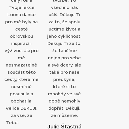
celý rok a
tvorbě. To
Tvoje lekce
všechno nás
Loona dance
učíš. Děkuju Ti
pro mě byly na
za to, že spolu
cestě
uctíme život a
obrovskou
jeho cykličnost.
inspirací i
Děkuju Ti za to,
výživou. Jsi pro
že tančíme
mě
nejen pro sebe
nesmazatelně
a své dcery, ale
součást této
také pro naše
cesty, která mě
předkyně,
nesmírně
které si to
posunula a
mnohdy ve své
obohatila.
době nemohly
Velice DĚKUJI,
dopřát. Děkuji,
za vše, za
že můžeme.
Tebe. 💃❤️❤️
Julie Šťastná