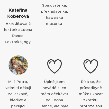
❤️💃
Spisovatelka,
Kateřina
překladatelka,
Koberová
hawaiská
Akreditovaná
masérka
lektorka Loona
Dance,
Lektorka jógy
Milá Petro,
Úplně jsem
Říká se, že
velmi ti děkuji
nevěděla, co
průvodkyně
za laskavé,
mám očekávat
může ukázat
hladivé a
od Loona
zkratku,
pečující
Dance, ale byla
protože tou