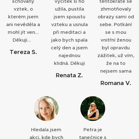
schovaný
výčitek si ho
tentokráte se
vztek, o
užila, pustila
zhmotňovaly
kterém jsem
jsem spoustu
obrazy sami od
ani nevěděla a
vzteku a usnula
sebe. Potkání
mohl jít ven...
při meditaci a
se s mou
Děkuji...
jako bych spala
vnitřní ženou
celý den a jsem
byl opravdu
Tereza S.
najednou
zážitek, už vím,
klidná. Děkuji
že na to
nejsem sama
Renata Z.
Romana V.
Hledala jsem
Petra je
akci, kde bych
tanečnice s