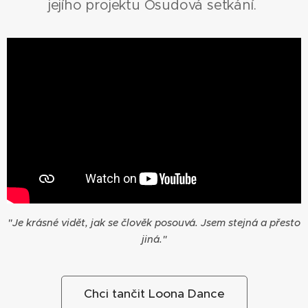
jejího projektu Osudová setkání.
"Je krásné vidět, jak se člověk posouvá. Jsem stejná a přesto
jiná."
Chci tančit Loona Dance