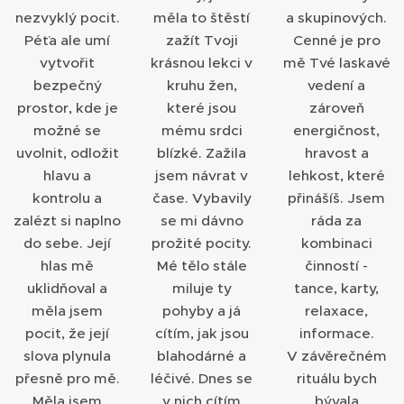
nezvyklý pocit.
měla to štěstí
a skupinových.
Péťa ale umí
zažít Tvoji
Cenné je pro
vytvořit
krásnou lekci v
mě Tvé laskavé
bezpečný
kruhu žen,
vedení a
prostor, kde je
které jsou
zároveň
možné se
mému srdci
energičnost,
uvolnit, odložit
blízké. Zažila
hravost a
hlavu a
jsem návrat v
lehkost, které
kontrolu a
čase. Vybavily
přinášíš. Jsem
zalézt si naplno
se mi dávno
ráda za
do sebe. Její
prožité pocity.
kombinaci
hlas mě
Mé tělo stále
činností -
uklidňoval a
miluje ty
tance, karty,
měla jsem
pohyby a já
relaxace,
pocit, že její
cítím, jak jsou
informace.
slova plynula
blahodárné a
V závěrečném
přesně pro mě.
léčivé. Dnes se
rituálu bych
Měla jsem
v nich cítím
bývala