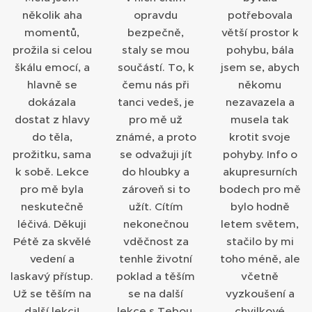
několik aha
opravdu
potřebovala
momentů,
bezpečně,
větší prostor k
prožila si celou
staly se mou
pohybu, bála
škálu emocí, a
součástí. To, k
jsem se, abych
hlavně se
čemu nás při
někomu
dokázala
tanci vedeš, je
nezavazela a
dostat z hlavy
pro mě už
musela tak
do těla,
známé, a proto
krotit svoje
prožitku, sama
se odvažuji jít
pohyby. Info o
k sobě. Lekce
do hloubky a
akupresurních
pro mě byla
zároveň si to
bodech pro mě
neskutečně
užít. Cítím
bylo hodně
léčivá. Děkuji
nekonečnou
letem světem,
Pétě za skvělé
vděčnost za
stačilo by mi
vedení a
tenhle životní
toho méně, ale
laskavý přístup.
poklad a těším
včetně
Už se těším na
se na další
vyzkoušení a
další lekci!
lekce s Tebou.
chvilkové