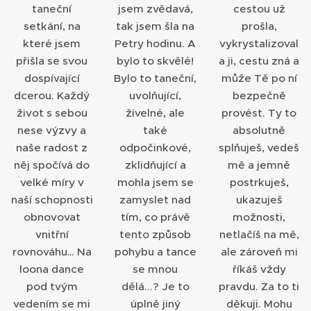
taneční
jsem zvědavá,
cestou už
setkání, na
tak jsem šla na
prošla,
které jsem
Petry hodinu. A
vykrystalizoval
přišla se svou
bylo to skvělé!
a ji, cestu zná a
dospívající
Bylo to taneční,
může Tě po ní
dcerou. Každý
uvolňující,
bezpečně
život s sebou
živelné, ale
provést. Ty to
nese výzvy a
také
absolutně
naše radost z
odpočinkové,
splňuješ, vedeš
něj spočívá do
zklidňující a
mě a jemně
velké míry v
mohla jsem se
postrkuješ,
naší schopnosti
zamyslet nad
ukazuješ
obnovovat
tím, co právě
možnosti,
vnitřní
tento způsob
netlačíš na mě,
rovnováhu… Na
pohybu a tance
ale zároveň mi
loona dance
se mnou
říkáš vždy
pod tvým
dělá...? Je to
pravdu. Za to ti
vedením se mi
úplně jiný
děkuji. Mohu