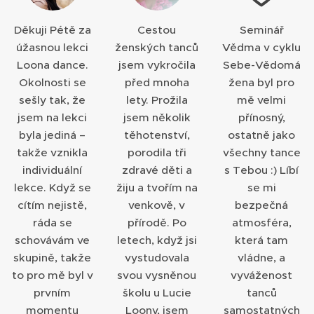
Děkuji Pétě za
Cestou
Seminář
úžasnou lekci
ženských tanců
Vědma v cyklu
Loona dance.
jsem vykročila
Sebe-Vědomá
Okolnosti se
před mnoha
žena byl pro
sešly tak, že
lety. Prožila
mě velmi
jsem na lekci
jsem několik
přínosný,
byla jediná –
těhotenství,
ostatně jako
takže vznikla
porodila tři
všechny tance
individuální
zdravé děti a
s Tebou :) Líbí
lekce. Když se
žiju a tvořím na
se mi
cítím nejistě,
venkově, v
bezpečná
ráda se
přírodě. Po
atmosféra,
schovávám ve
letech, když jsi
která tam
skupině, takže
vystudovala
vládne, a
to pro mě byl v
svou vysněnou
vyváženost
prvním
školu u Lucie
tanců
momentu
Loony, jsem
samostatných